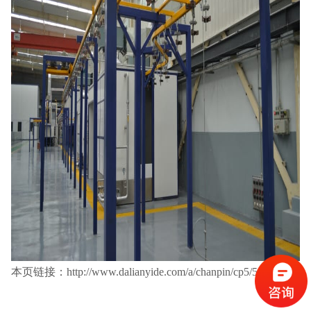
本页链接：http://www.dalianyide.com/a/chanpin/cp5/549.html